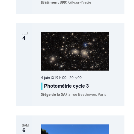
(Bâtiment 399)
Gif-sur-Yvette
JEU
4
4 juin @19 h 00
-
20 h 00
Photométrie cycle 3
Siège de la SAF
3 rue Beethoven, Paris
SAM
6