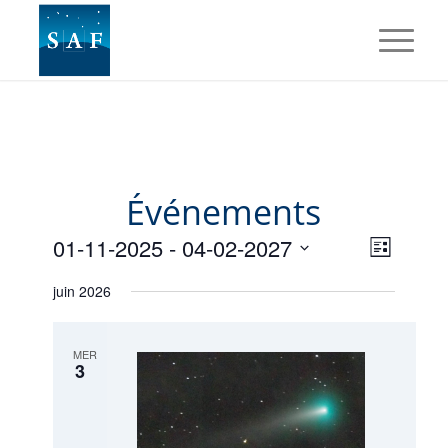
Événements
Navig
Naviga
01-11-2025
 - 
04-02-2027
Liste
de
par
Sélectionnez
vues
juin 2026
une
consul
Évène
date.
MER
3