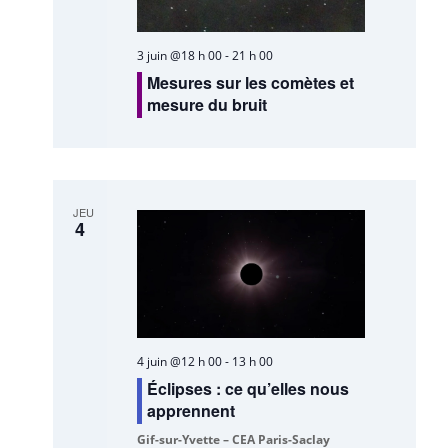
3 juin @18 h 00
-
21 h 00
Mesures sur les comètes et
mesure du bruit
JEU
4
4 juin @12 h 00
-
13 h 00
Éclipses : ce qu’elles nous
apprennent
Gif-sur-Yvette – CEA Paris-Saclay