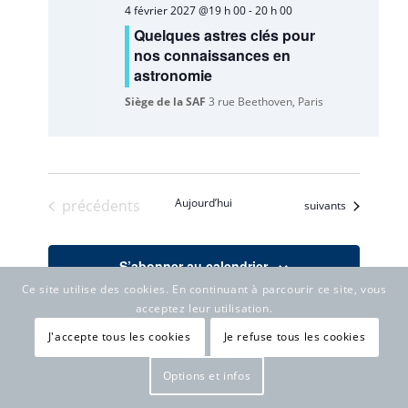
4 février 2027 @19 h 00
-
20 h 00
Quelques astres clés pour
nos connaissances en
astronomie
Siège de la SAF
3 rue Beethoven, Paris
Évènements
Aujourd’hui
précédents
Évènements
suivants
S’abonner au calendrier
Ce site utilise des cookies. En continuant à parcourir ce site, vous
acceptez leur utilisation.
Ce calendrier affiche les événements organisés par la SAF,
J'accepte tous les cookies
Je refuse tous les cookies
les événements dont la SAF est partenaire, les autres
événements auxquelles la SAF participe (en tenant, par
Options et infos
exemple, un stand), les conférences données par des
membres de la SAF. Pour les autres événements