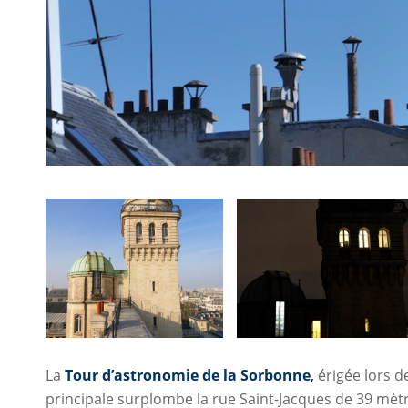
La
Tour d’astronomie de la Sorbonne
,
érigée lors d
principale surplombe la rue Saint-Jacques de 39 mètr