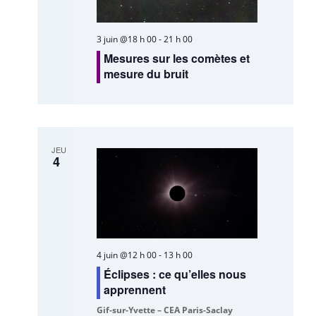
3 juin @18 h 00
-
21 h 00
Mesures sur les comètes et
mesure du bruit
JEU
4
4 juin @12 h 00
-
13 h 00
Éclipses : ce qu’elles nous
apprennent
Gif-sur-Yvette – CEA Paris-Saclay