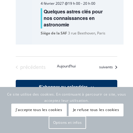
4 février 2027 @19 h 00
-
20 h 00
Quelques astres clés pour
nos connaissances en
astronomie
Siège de la SAF
3 rue Beethoven, Paris
Évènements
Aujourd’hui
précédents
Évènements
suivants
S’abonner au calendrier
Ce site utilise des cookies. En continuant à parcourir ce site, vous
acceptez leur utilisation.
Ce calendrier affiche les événements organisés par la SAF,
J'accepte tous les cookies
Je refuse tous les cookies
les événements dont la SAF est partenaire, les autres
événements auxquelles la SAF participe (en tenant, par
Options et infos
exemple, un stand), les conférences données par des
membres de la SAF. Pour les autres événements