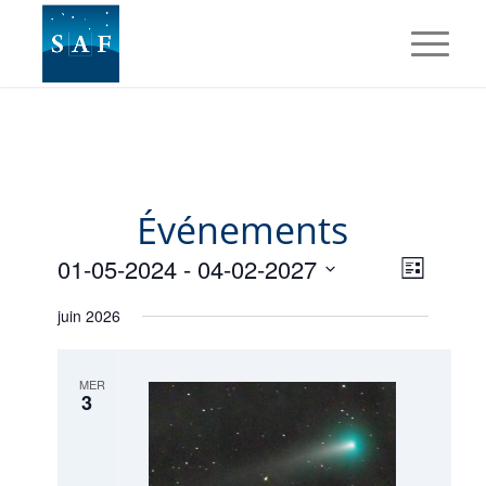
Événements
Navig
Naviga
01-05-2024
 - 
04-02-2027
Liste
de
par
Sélectionnez
vues
juin 2026
une
consul
Évène
date.
MER
3