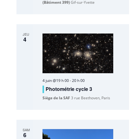
(Bâtiment 399)
Gif-sur-Yvette
JEU
4
4 juin @19 h 00
-
20 h 00
Photométrie cycle 3
Siège de la SAF
3 rue Beethoven, Paris
SAM
6