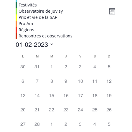
Festivités
Navig
Naviga
Observatoire de Juvisy
Mois
de
Prix et vie de la SAF
par
vues
Pro-Am
consul
Évène
Régions
Rencontres et observations
01-02-2023
Sélectionnez
Calendrier
L
M
M
J
V
S
D
une
de
date.
0
0
0
0
0
0
0
30
31
1
2
3
4
5
Évènements
évènement,
évènement,
évènement,
évènement,
évènement,
évènement,
évènement,
0
0
0
0
0
0
0
6
7
8
9
10
11
12
évènement,
évènement,
évènement,
évènement,
évènement,
évènement,
évènement,
0
0
0
0
0
0
0
13
14
15
16
17
18
19
évènement,
évènement,
évènement,
évènement,
évènement,
évènement,
évènement,
0
0
0
0
0
0
0
20
21
22
23
24
25
26
évènement,
évènement,
évènement,
évènement,
évènement,
évènement,
évènement,
0
0
0
0
0
0
0
27
28
1
2
3
4
5
évènement,
évènement,
évènement,
évènement,
évènement,
évènement,
évènement,