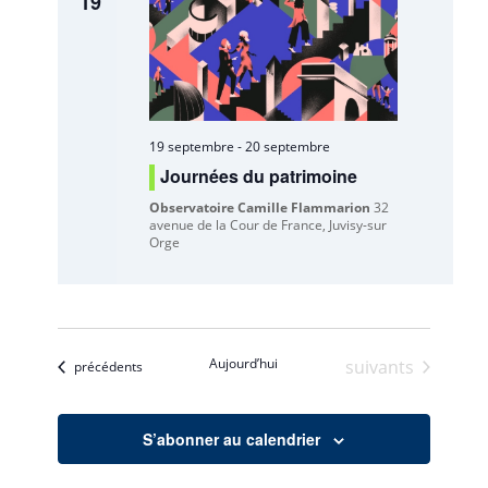
19
19 septembre
-
20 septembre
Journées du patrimoine
Observatoire Camille Flammarion
32
avenue de la Cour de France, Juvisy-sur
Orge
Aujourd’hui
Évènements
suivants
Évènements
précédents
S’abonner au calendrier