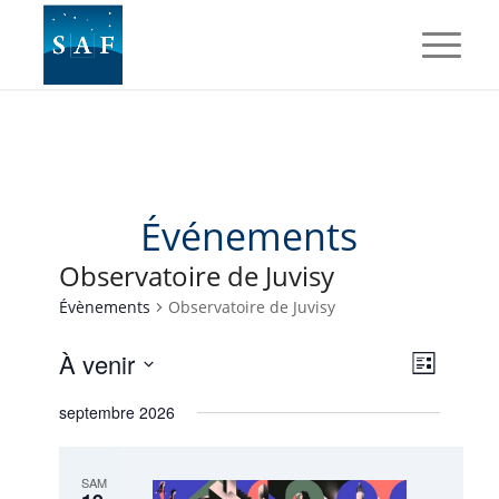
Événements
Observatoire de Juvisy
Évènements
Observatoire de Juvisy
Navig
Naviga
À venir
Liste
de
par
Sélectionnez
vues
septembre 2026
une
consul
Évène
date.
SAM