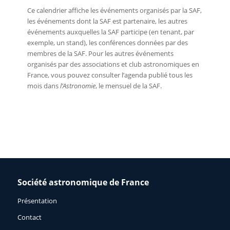
Ce calendrier affiche les événements organisés par la SAF,
les événements dont la SAF est partenaire, les autres
événements auxquelles la SAF participe (en tenant, par
exemple, un stand), les conférences données par des
membres de la SAF. Pour les autres événements
organisés par des associations et club astronomiques en
France, vous pouvez consulter l’agenda publié tous les
mois dans
l’Astronomie
, le mensuel de la SAF.
Société astronomique de France
Présentation
Contact