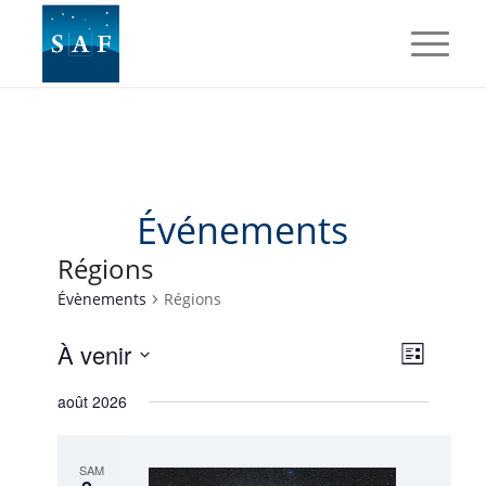
Événements
Régions
Évènements
Régions
Navig
Naviga
À venir
Liste
de
par
Sélectionnez
vues
août 2026
une
consul
Évène
date.
SAM