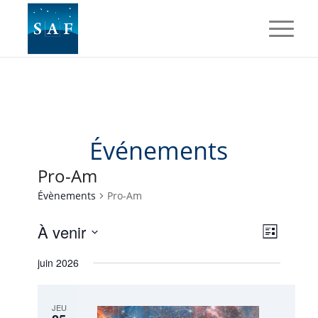
Événements
Pro-Am
Évènements
Pro-Am
Navig
Naviga
À venir
Liste
de
par
Sélectionnez
vues
juin 2026
une
consul
Évène
date.
JEU