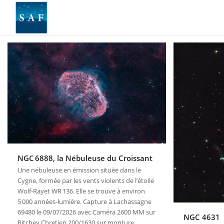
NGC 6888, la Nébuleuse du Croissant
Une nébuleuse en émission située dans le
Cygne, formée par les vents violents de l’étoile
Wolf‑Rayet WR 136. Elle se trouve à environ
5 000 années‑lumière. Capture à Lachassagne
69480 le 09/07/2026 avec Caméra 2600 MM sur
NGC 4631
Ritchey Chretien 200/1630 sur monture