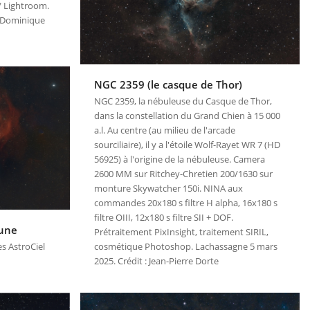
 / Lightroom.
 : Dominique
NGC 2359 (le casque de Thor)
NGC 2359, la nébuleuse du Casque de Thor,
dans la constellation du Grand Chien à 15 000
a.l. Au centre (au milieu de l'arcade
sourciliaire), il y a l'étoile Wolf-Rayet WR 7 (HD
56925) à l'origine de la nébuleuse. Camera
2600 MM sur Ritchey-Chretien 200/1630 sur
monture Skywatcher 150i. NINA aux
commandes 20x180 s filtre H alpha, 16x180 s
filtre OIII, 12x180 s filtre SII + DOF.
gune
Prétraitement PixInsight, traitement SIRIL,
s AstroCiel
cosmétique Photoshop. Lachassagne 5 mars
2025. Crédit : Jean-Pierre Dorte