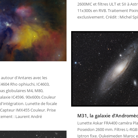
2600MC et filtres ULT et SII à Astr
11x300s en RVB. Traitement Pixin
exclusivement. Crédit : Michel S
autour d'Antares avec les
4604 Rho ophiuchi, IC4603,
mas globulaires M4, M80,
alaxie IC4596. 90x600s Couleur
 d'intégration. Lunette de focale
 Capteur IMX455 Couleur. Prise
M31, la galaxie d’Andromè
itement : Laurent André
Lunette Askar FRA400 caméra Pl
Poseidon 2600 mm. Filtres L-RG
Iptron fixe. Oukeimeden Maroc 