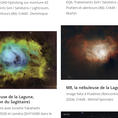
EQ6. Traitements Siril / SetiAstro
e QUAD Optolong sur monture AZ
Poitiers et alentours (86). Crédit
ts Siril / SetiAstro / Lightroom.
Martin
entours (86). Crédit : Dominique
M8, la nébuleuse de la La
Image faite à Pradines (Rencontre
use de la Lagune,
2024). Crédit : Michel Spinnato
on du Sagittaire)
te avec lunette Takahashi
ZEQ6 et caméra QHY163M dans le