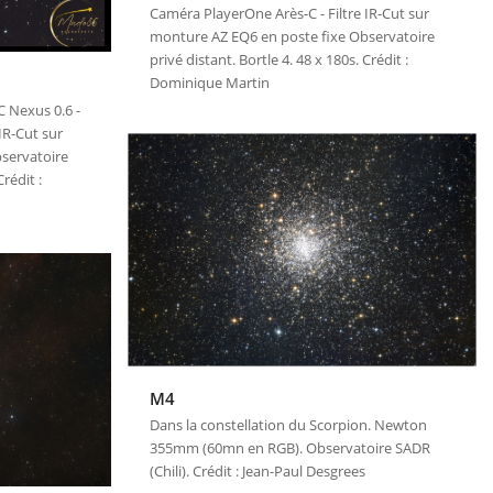
Caméra PlayerOne Arès-C - Filtre IR-Cut sur
monture AZ EQ6 en poste fixe Observatoire
privé distant. Bortle 4. 48 x 180s. Crédit :
Dominique Martin
 Nexus 0.6 -
IR-Cut sur
servatoire
Crédit :
M4
Dans la constellation du Scorpion. Newton
355mm (60mn en RGB). Observatoire SADR
(Chili). Crédit : Jean-Paul Desgrees