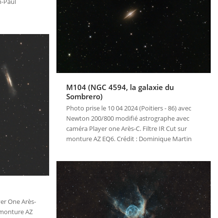
n-Paul
M104 (NGC 4594, la galaxie du
Sombrero)
Photo prise le 10 04 2024 (Poitiers - 86) avec
Newton 200/800 modifié astrographe avec
caméra Player one Arès-C. Filtre IR Cut sur
monture AZ EQ6. Crédit : Dominique Martin
er One Arès-
 monture AZ