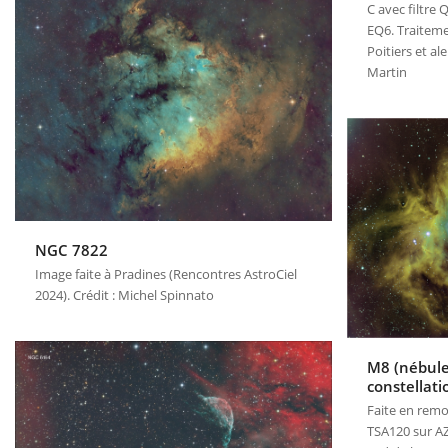
C avec filtr
EQ6. Traitemen
Poitiers et al
Martin
NGC 7822
Image faite à Pradines (Rencontres AstroCiel
2024). Crédit : Michel Spinnato
M8 (nébule
constellati
Faite en remo
TSA120 sur A