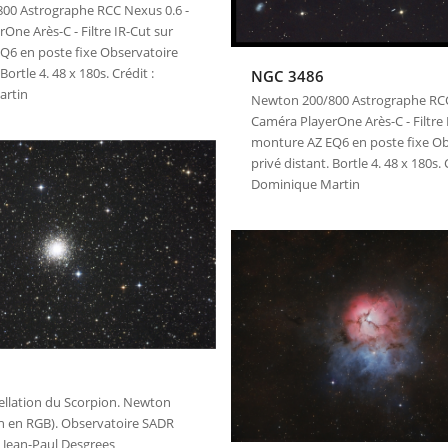
00 Astrographe RCC Nexus 0.6 -
One Arès-C - Filtre IR-Cut sur
Q6 en poste fixe Observatoire
Bortle 4. 48 x 180s. Crédit :
NGC 3486
artin
Newton 200/800 Astrographe RCC
Caméra PlayerOne Arès-C - Filtre 
monture AZ EQ6 en poste fixe Ob
privé distant. Bortle 4. 48 x 180s. 
Dominique Martin
ellation du Scorpion. Newton
en RGB). Observatoire SADR
t : Jean-Paul Desgrees