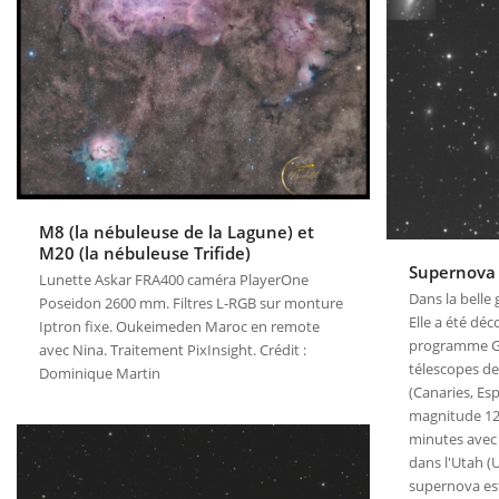
M8 (la nébuleuse de la Lagune) et
M20 (la nébuleuse Trifide)
Supernova
Lunette Askar FRA400 caméra PlayerOne
Dans la belle
Poseidon 2600 mm. Filtres L-RGB sur monture
Elle a été déc
Iptron fixe. Oukeimeden Maroc en remote
programme GO
avec Nina. Traitement PixInsight. Crédit :
télescopes de
Dominique Martin
(Canaries, Esp
magnitude 12
minutes avec 
dans l'Utah (
supernova est