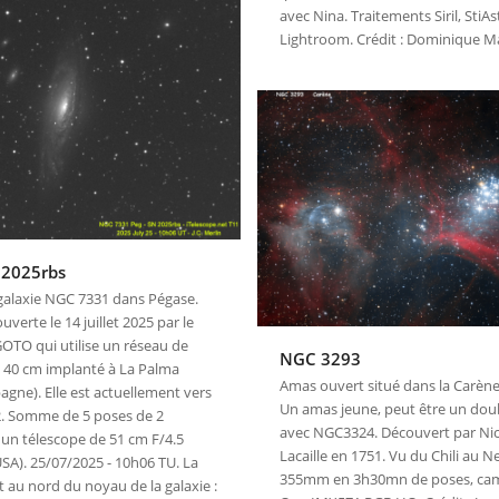
avec Nina. Traitements Siril, StiAs
Lightroom. Crédit : Dominique M
 2025rbs
 galaxie NGC 7331 dans Pégase.
ouverte le 14 juillet 2025 par le
TO qui utilise un réseau de
NGC 3293
 40 cm implanté à La Palma
Amas ouvert situé dans la Carène,
agne). Elle est actuellement vers
Un amas jeune, peut être un do
. Somme de 5 poses de 2
avec NGC3324. Découvert par Nic
un télescope de 51 cm F/4.5
Lacaille en 1751. Vu du Chili au 
USA). 25/07/2025 - 10h06 TU. La
355mm en 3h30mn de poses, cam
 au nord du noyau de la galaxie :