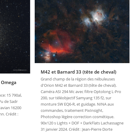
M42 et Barnard 33 (tête de cheval)
Grand champ de la région des nébuleuses
e Omega
d'Orion M42 et Barnard 33 (tête de cheval).
Caméra ASI 294 Mc avec filtre Optolong L-Pro
ce: 15 790al,
200, sur téléobjectif Samyang 135 f2, sur
Vu de Sadr
monture SW EQ6-R, et guidage. NINA aux
avian 16200
commandes, traitement PixInsight,
n. Crédit :
Photoshop légère correction cosmétique.
90x120 s Lights + DOF + DarkFlats Lachassagne
31 janvier 2024. Crédit : Jean-Pierre Dorte