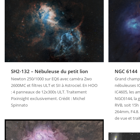
NGC 6144
SH2-132 – Nébuleuse du petit lion
Grand champ 
Newton 250/1000 sur EQ6 avec caméra Zwo
nébuleuses IC
2600MC et filtres ULT et SII à Astrociel. En HOO
IC4605, les a
: 4 panneaux de 12x300s ULT. Traitement
NGC6144, la g
Pixinsight exclusivement. Crédit : Michel
RVB, soit 15h
Spinnato
264mm, F4.8.
de vue et tra