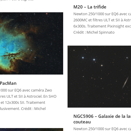
M20 – La trifide
Newton 250/1000 sur EQ6 avec 
2600MC et filtres ULT et SII à Astr
6x300s. Traitement Pixinsight ex
Crédit : Michel Spinnato
 PacMan
000 sur EQ6 avec caméra Zwo
res ULT et SII à Astrociel. En SHO
 et 12x300s SII. Traitement
clusivement. Crédit : Michel
NGC5906 – Galaxie de la l
couteau
Newton 250/1000 sur EQ6 avec 