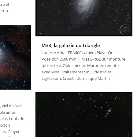
tro et
artin
M33, la galaxie du triangle
Lunette Askar FRA400 caméra PlayerOne
Poseidon 2600 mm. Filtres L-RGB sur monture
Iptron fixe. Oukeimeden Maroc en remote
avec Nina. Traitements Siril, StiAstro et
Lightroom. Crédit : Dominique Martin
 ciel du Sud.
uble amas
olas-Louis de
Newton
era Player