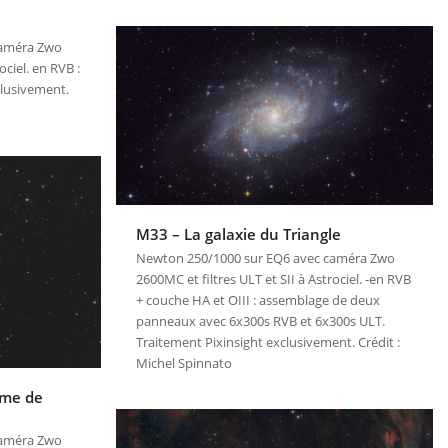
caméra Zwo
ociel. en RVB :
clusivement.
M33 – La galaxie du Triangle
Newton 250/1000 sur EQ6 avec caméra Zwo
2600MC et filtres ULT et SII à Astrociel. -en RVB
+ couche HA et OIII : assemblage de deux
panneaux avec 6x300s RVB et 6x300s ULT.
Traitement Pixinsight exclusivement. Crédit :
Michel Spinnato
ame de
caméra Zwo