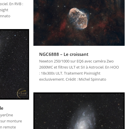
ociel. En RVB :
sight
pinnato
NGC6888 – Le croissant
Newton 250/1000 sur EQ6 avec caméra Zwo
2600MC et filtres ULT et SII à Astrociel. En HOO
: 18x300s ULT. Traitement Pixinsight
exclusivement. Crédit : Michel Spinnato
de
ayerOne
B sur monture
en remote