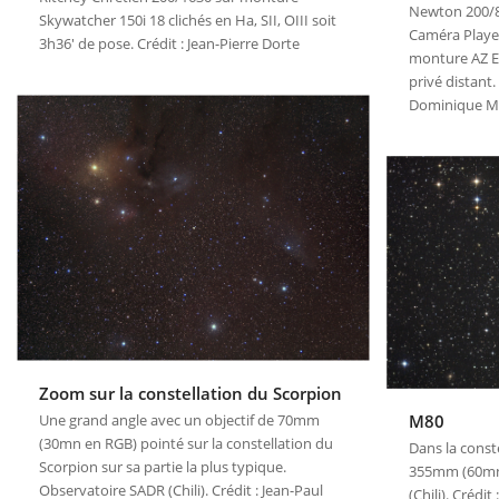
Newton 200/8
Skywatcher 150i 18 clichés en Ha, SII, OIII soit
Caméra Player
3h36' de pose. Crédit : Jean-Pierre Dorte
monture AZ E
privé distant. 
Dominique M
Zoom sur la constellation du Scorpion
M80
Une grand angle avec un objectif de 70mm
(30mn en RGB) pointé sur la constellation du
Dans la const
Scorpion sur sa partie la plus typique.
355mm (60mn 
Observatoire SADR (Chili). Crédit : Jean-Paul
(Chili). Crédi