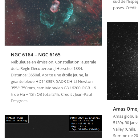
sud de l'Esp
poses. Crédit
NGC 6164 – NGC 6165
Nébuleuse en émission. Constellation: australe
de la Règle Découvreur: J.Herschel 1834.
Distance: 3650al. Abrite une étoile jeune, la
géante bleue HD148937. SADR CHILI Newton
355/1750mm, cam Moravian G3 16200. RGB + 9
h de Ha + 13h O3 total 24h. Crédit : Jean-Paul
Desgrees
Amas Omeg
Amas globula
5139). 30 jan
Valley (Chili)
Somme de 20 