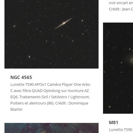
voir encart en
Crédit : Jean
NGC 4565
Lunette TS90 APOx1 Caméra Player One Arès-
C avec filtre QUAD Optolong sur monture AZ
EQ6. Traitements Siril / SetiAstro / Lightroom.
Poitiers et alentours (86). Crédit : Dominique
Martin
M81
Lunette TS90