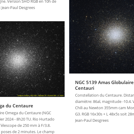
agne. Version SHO RGB en 10h de
 : Jean-Paul Desgrees
NGC 5139 Amas Globulair
Centauri
Constellation du Centaure. Distan
diamètre: 86al, magnitude -10.4. 
a du Centaure
Chili au Newton 355mm cam Mor
ire Omega du Centaure (NGC
G3. RGB 16x30s + L 48x5s soit 28m
vier 2024 - 8h20 TU. Rio Hurtado
Jean-Paul Desgrees
. Télescope de 250 mm à F/3.8.
poses de 2 minutes. Le champ