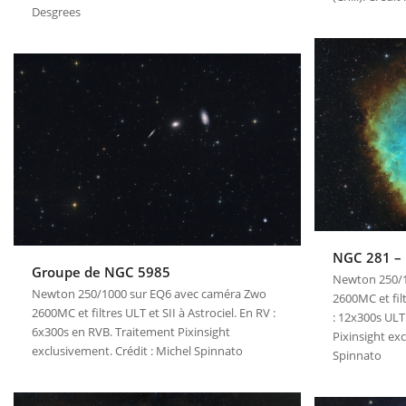
Desgrees
NGC 281 –
Groupe de NGC 5985
Newton 250/1
Newton 250/1000 sur EQ6 avec caméra Zwo
2600MC et filt
2600MC et filtres ULT et SII à Astrociel. En RV :
: 12x300s ULT
6x300s en RVB. Traitement Pixinsight
Pixinsight ex
exclusivement. Crédit : Michel Spinnato
Spinnato