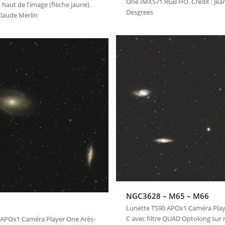
One IMX571 RGB HO. Crédit : Jea
 haut de l'image (flèche jaune).
Desgrees
-Claude Merlin
NGC3628 – M65 – M66
Lunette TS90 APOx1 Caméra Play
C avec filtre QUAD Optolong sur
 APOx1 Caméra Player One Arès-