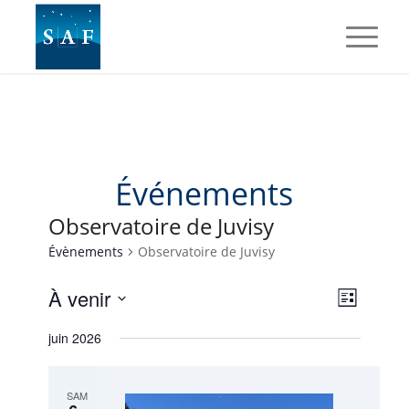
Événements
Observatoire de Juvisy
Évènements
Observatoire de Juvisy
Navig
Naviga
À venir
Liste
de
par
Sélectionnez
vues
juin 2026
une
consul
Évène
date.
SAM