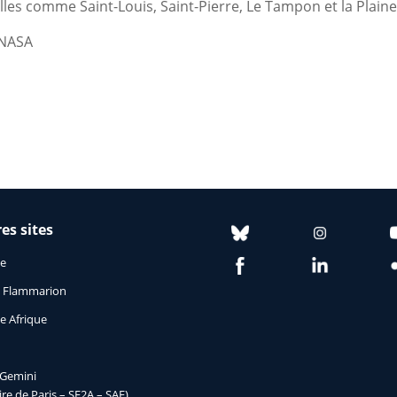
villes comme Saint-Louis, Saint-Pierre, Le Tampon et la Plaine
A/NASA
es sites
ie
le Flammarion
e Afrique
Gemini
re de Paris – SF2A – SAF)