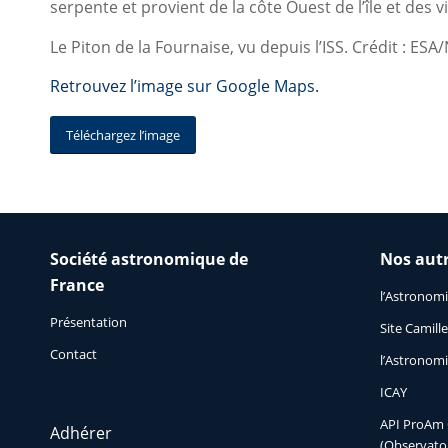
serpente et provient de la côte Ouest de l’île et des 
Le Piton de la Fournaise, vu depuis l’ISS. Crédit : ES
Retrouvez l’image sur Google Maps.
Téléchargez l’image
Société astronomique de
Nos autr
France
l’Astronom
Présentation
Site Camil
Contact
l’Astronomi
ICAY
API ProAm 
Adhérer
(Observatoi