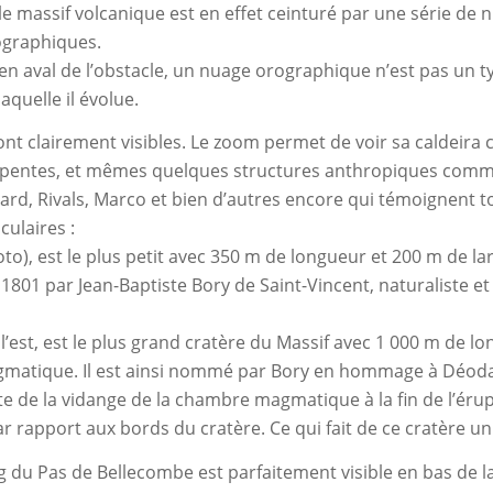
 massif volcanique est en effet ceinturé par une série de n
rographiques.
 aval de l’obstacle, un nuage orographique n’est pas un type
aquelle il évolue.
sont clairement visibles. Le zoom permet de voir sa caldeira
es pentes, et mêmes quelques structures anthropiques com
ard, Rivals, Marco et bien d’autres encore qui témoignent to
ulaires :
photo), est le plus petit avec 350 m de longueur et 200 m de 
n 1801 par Jean-Baptiste Bory de Saint-Vincent, naturaliste e
 l’est, est le plus grand cratère du Massif avec 1 000 m de l
gmatique. Il est ainsi nommé par Bory en hommage à Déoda
ite de la vidange de la chambre magmatique à la fin de l’érup
rapport aux bords du cratère. Ce qui fait de ce cratère un 
u Pas de Bellecombe est parfaitement visible en bas de la p