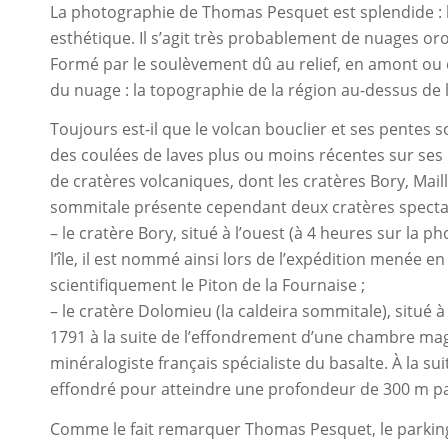
La photographie de Thomas Pesquet est splendide : le
esthétique. Il s’agit très probablement de nuages o
Formé par le soulèvement dû au relief, en amont ou en
du nuage : la topographie de la région au-dessus de l
Toujours est-il que le volcan bouclier et ses pentes 
des coulées de laves plus ou moins récentes sur s
de cratères volcaniques, dont les cratères Bory, Maill
sommitale présente cependant deux cratères spectac
– le cratère Bory, situé à l’ouest (à 4 heures sur la 
l’île, il est nommé ainsi lors de l’expédition menée e
scientifiquement le Piton de la Fournaise ;
– le cratère Dolomieu (la caldeira sommitale), situé à
1791 à la suite de l’effondrement d’une chambre ma
minéralogiste français spécialiste du basalte. À la su
effondré pour atteindre une profondeur de 300 m par 
Comme le fait remarquer Thomas Pesquet, le parking d