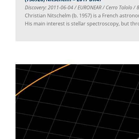
Discovery: 2011-06-04 / EURONEAR / Cerro Tololo / 
Christian Nitschelm (b. 1957) is a French astron
His main interest is stellar spectroscopy, but th