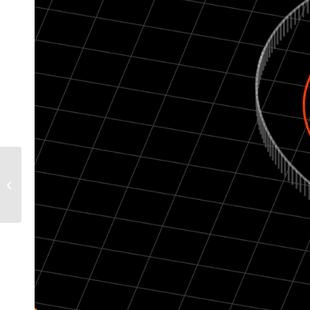
L’héritage de
Flammarion