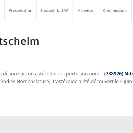
Présentation
Soutenir la SAF
Activités
Commissions
itschelm
 a désormais un astéroïde qui porte son nom :
(738926) Ni
ies Nomenclature). L’astéroïde a été découvert le 4 juin 2