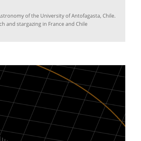
stronomy of the University of Antofagasta, Chile.
ach and stargazing in France and Chile