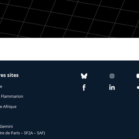
es sites
ie
le Flammarion
e Afrique
Gemini
re de Paris – SF2A – SAF)