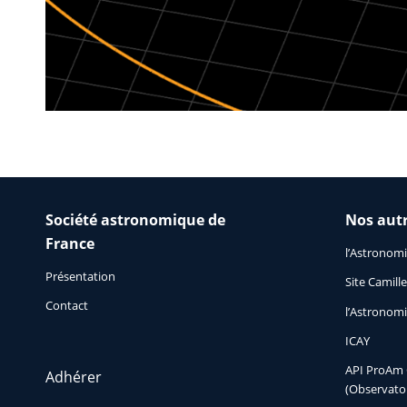
Société astronomique de
Nos autr
France
l’Astronom
Présentation
Site Camil
Contact
l’Astronomi
ICAY
API ProAm 
Adhérer
(Observatoi