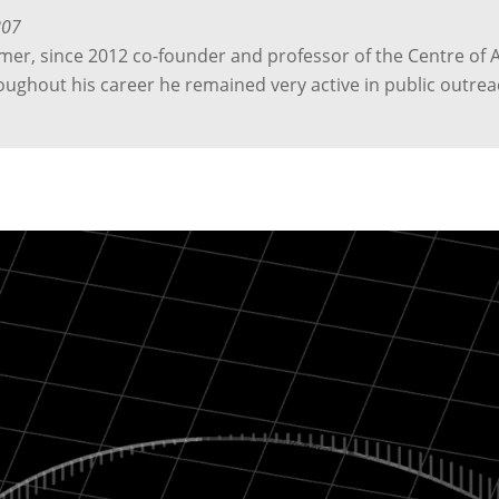
807
omer, since 2012 co-founder and professor of the Centre of A
roughout his career he remained very active in public outre