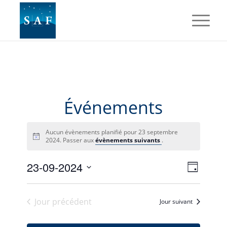
Événements
Aucun évènements planifié pour 23 septembre
2024. Passer aux
évènements suivants
.
Navig
Naviga
23-09-2024
Jour
de
par
Sélectionnez
vues
une
consul
Évène
Jour précédent
date.
Jour suivant